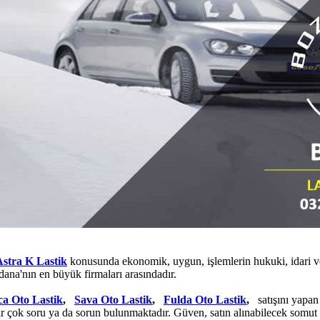
Astra K Lastik
konusunda ekonomik, uygun, işlemlerin hukuki, idari ve s
dana'nın en büyük firmaları arasındadır.
ca Oto Lastik
,
Sava Oto Lastik
,
Fulda Oto Lastik
,
satışını yapan
ir çok soru ya da sorun bulunmaktadır. Güven, satın alınabilecek somut 