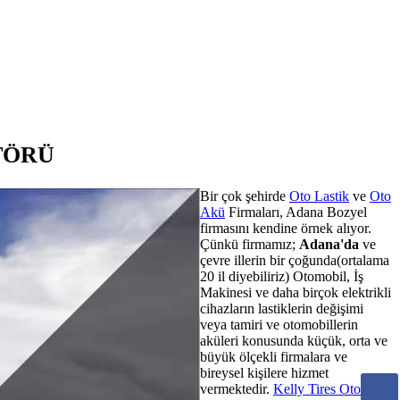
TÖRÜ
Bir çok şehirde
Oto Lastik
ve
Oto
Akü
Firmaları, Adana Bozyel
firmasını kendine örnek alıyor.
Çünkü firmamız;
Adana'da
ve
çevre illerin bir çoğunda(ortalama
20 il diyebiliriz) Otomobil, İş
Makinesi ve daha birçok elektrikli
cihazların lastiklerin değişimi
veya tamiri ve otomobillerin
aküleri konusunda küçük, orta ve
büyük ölçekli firmalara ve
bireysel kişilere hizmet
vermektedir.
Kelly Tires Oto