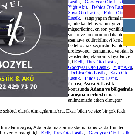
Lastik
,
Goodyear Oto Lastik
,
Yiğit Akü
,
Debica Oto Lastik
,
Sava Oto Lastik
,
Fulda Oto
Lastik
, satışı yapan firmalar
içinde kaliteli iş yapmayı ve
müşterilerine, en son yenilikleri
sunan ve bu durumu daha ileri
aşamaya götürebilmeyi kendisine
hedef olarak seçmiştir. Kaliteli,
profesyonel, zamanında yapılan iş
ve işlemler, ekonomik fiyatları, en
iyi
Kelly Tires Oto Lastik
,
Goodyear Oto Lastik
,
Yiğit Akü
,
Debica Oto Lastik
,
Sava Oto
Lastik
,
Fulda Oto Lastik
,
firması,
Astra K Lastik
konusunda
Adana ve bölgesinde
danışma merkezi
olarak
anılmamızda etken olmuştur.
ekörel olarak tüm açılarını(Artı, Eksi) bilen ve size bir çok faklı
 firmaların sayısı, Adana'da hızla artmaktadır. Şahıs ya da Limited
bir veri olmadığı için
Kelly Tires Oto Lastik
,
Goodyear Oto Lastik
,