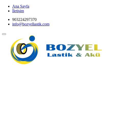
Ana Sayfa
İletişim
903224297370
info@bozyellastik.com