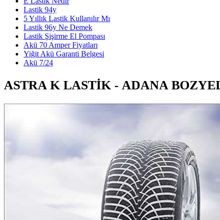
E Lastik Nedir
Lastik 94y
5 Yıllık Lastik Kullanılır Mı
Lastik 96y Ne Demek
Lastik Şişirme El Pompası
Akü 70 Amper Fiyatları
Yiğit Akü Garanti Belgesi
Akü 7/24
ASTRA K LASTIK - ADANA BOZYE