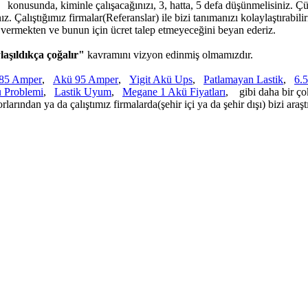
, konusunda, kiminle çalışacağınızı, 3, hatta, 5 defa düşünmelisiniz. Çü
z. Çalıştığımız firmalar(Referanslar) ile bizi tanımanızı kolaylaştıra
t vermekten ve bunun için ücret talep etmeyeceğini beyan ederiz.
laşıldıkça çoğalır"
kavramını vizyon edinmiş olmamızdır.
 85 Amper
,
Akü 95 Amper
,
Yigit Akü Ups
,
Patlamayan Lastik
,
6.5
ü Problemi
,
Lastik Uyum
,
Megane 1 Akü Fiyatları
, gibi daha bir çok
rlarından ya da çalıştımız firmalarda(şehir içi ya da şehir dışı) bizi araşt