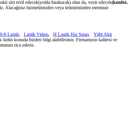
nkü sizi rezil edecek(yolda bırakacak) olan da, vezir edecek
(konfor,
biliriz. Alacağınız hizmetimizden veya ürünümüzden memnun
0-8 Lastik
,
Lastik Vidası
,
H Lastik Hız Sınırı
,
Yiğit Akü
 farklı konuda bizden bilgi alabilirsiniz. Firmamızın kalitesi ve
ımanızı rica ederiz.