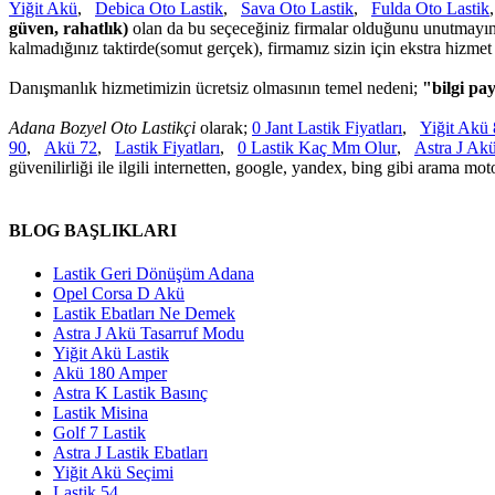
Yiğit Akü
,
Debica Oto Lastik
,
Sava Oto Lastik
,
Fulda Oto Lastik
güven, rahatlık)
olan da bu seçeceğiniz firmalar olduğunu unutmayını
kalmadığınız taktirde(somut gerçek), firmamız sizin için ekstra hizme
Danışmanlık hizmetimizin ücretsiz olmasının temel nedeni;
"bilgi pay
Adana Bozyel Oto Lastikçi
olarak;
0 Jant Lastik Fiyatları
,
Yiğit Akü
90
,
Akü 72
,
Lastik Fiyatları
,
0 Lastik Kaç Mm Olur
,
Astra J Ak
güvenilirliği ile ilgili internetten, google, yandex, bing gibi arama moto
BLOG BAŞLIKLARI
Lastik Geri Dönüşüm Adana
Opel Corsa D Akü
Lastik Ebatları Ne Demek
Astra J Akü Tasarruf Modu
Yiğit Akü Lastik
Akü 180 Amper
Astra K Lastik Basınç
Lastik Misina
Golf 7 Lastik
Astra J Lastik Ebatları
Yiğit Akü Seçimi
Lastik 54