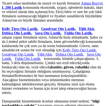
Ticaret odası tarafından da onaylı ve kayıtlı firmamız
Adana Bozyel
,
L 200 Lastik
konusunda ekonomik, uygun, işlemlerin hukuki, idari
ve sekörel olarak tüm açılarını(Artı, Eksi) bilen ve size bir çok faklı
firmaların sunmayacağı bilgileri ve fiyatları sunabilecek büyüklükte
Adana'nın en büyük firmaları arasındadır.
Kelly Tires Oto Lastik
,
Goodyear Oto Lastik
,
Yiğit Akü
,
Debica Oto Lastik
,
Sava Oto Lastik
,
Fulda Oto Lastik
,
satışını yapan firmaların sayısı, Adana'da hızla artmaktadır. Şahıs ya
da Limited şirket sahibi firmaların, kime güvenebileceği konusunda
kafalarında bir çok soru ya da sorun bulunmaktadır. Güven, satın
alınabilecek somut bir veri olmadığı için
Kelly Tires Oto Lastik
,
Goodyear Oto Lastik
,
Yiğit Akü
,
Debica Oto Lastik
,
Sava Oto
Lastik
,
Fulda Oto Lastik
, konusunda, kiminle çalışacağınızı, 3,
hatta, 5 defa düşünmelisiniz. Çünkü sizi rezil edecek(yolda
bırakacak) olan da, vezir edecek
(konfor, güven, rahatlık)
olan da
bu seçeceğiniz firmalar olduğunu unutmayınız. Çalıştığımız
firmalar(Referanslar) ile bizi tanımanızı kolaylaştırabiliriz.
Alacağınız hizmetimizden veya ürünümüzden memnun
kalmadığınız taktirde(somut gerçek), firmamız sizin için ekstra
hizmet vermekten ve bunun için ücret talep etmeyeceğini beyan
ederiz.
Danışmanlık hizmetimizin ücretsiz olmasının temel nedeni;
"bilgi
paylaşıldıkça çoğalır"
kavramını vizyon edinmiş olmamızdır.