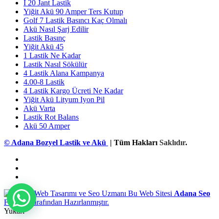
I 20 Jant Lastik
Yiğit Akü 90 Amper Ters Kutup
Golf 7 Lastik Basıncı Kaç Olmalı
Akü Nasıl Şarj Edilir
Lastik Basınç
Yiğit Akü 45
1 Lastik Ne Kadar
Lastik Nasıl Sökülür
4 Lastik Alana Kampanya
4.00-8 Lastik
4 Lastik Kargo Ücreti Ne Kadar
Yiğit Akü Lityum Iyon Pil
Akü Varta
Lastik Rot Balans
Akü 50 Amper
© Adana Bozyel Lastik ve Akü
| Tüm Hakları
Saklıdır
.
Bu Web Sitesi
Adana Seo
Firması Tarafından Hazırlanmıştır.
Yukarı