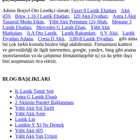
Adana Bozyel Oto Lastikçi
olarak;
Fazer 8 Lastik Ebatları
,
Akü
459
,
Bmw 1.16 I Lastik Ebatları
,
I20 Akü Fiyatları
,
Astra J Akü
Tasarruf Modu Etkin
,
Yiğit Akü Premium 12v 60ah
,
Megane 3
Lastik Ebatları
,
Mercedes G Lastik Ebatı
,
Yiğit Akü
Markaları
,
A A Oto Lastik
,
Lastik Rakamları
,
6 V Akü
,
Lastik
Fiyatları Adana
,
Corsa D Akü
,
3.00-8 Lastik Fiyatları
, gibi daha
bir çok farklı konuda bizden bilgi alabilirsiniz. Firmamızın kalitesi
ve güvenilirliği ile ilgili internetten, google, yandex, bing gibi arama
motorlarından ya da çalıştımız firmalarda(şehir içi ya da şehir dışı)
bizi araştımanızı rica ederiz.
BLOG BAŞLIKLARI
Iç Lastik Tamir Seti
Astra G Lastik Ebadı
2 Akünün Paralel Bağlanması
Yiğit Akü Yol Tarifi
Yiğit Akü Agm
Lastik Lip
Lastikte Y Xl Ne Demek
Yiğit Akü 005
Yiğit Akü Yan Ürünü