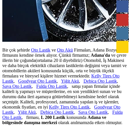
Bir çok şehirde
Oto Lastik
ve
Oto Akü
Firmaları, Adana Bozyel
firmasını kendine örnek alıyor. Çünkü firmamız;
Adana'da
ve çevre
illerin bir çoğunda(ortalama 20 il diyebiliriz) Otomobil, İş Makinesi
ve daha birçok elektrikli cihazların lastiklerin değişimi veya tamiri ve
otomobillerin aküleri konusunda küçük, orta ve büyük ölçekli
firmalara ve bireysel kişilere hizmet vermektedir.
Kelly Tires Oto
Lastik
,
Goodyear Oto Lastik
,
Yiğit Akü
,
Debica Oto Lastik
,
Sava Oto Lastik
,
Fulda Oto Lastik
, satışı yapan firmalar içinde
kaliteli iş yapmayı ve müşterilerine, en son yenilikleri sunan ve bu
durumu daha ileri aşamaya götürebilmeyi kendisine hedef olarak
seçmiştir. Kaliteli, profesyonel, zamanında yapılan iş ve işlemler,
ekonomik fiyatları, en iyi
Kelly Tires Oto Lastik
,
Goodyear Oto
Lastik
,
Yiğit Akü
,
Debica Oto Lastik
,
Sava Oto Lastik
,
Fulda
Oto Lastik
, firması,
L 200 Lastik
konusunda
Adana ve
bölgesinde danışma merkezi
olarak anılmamızda etken olmuştur.