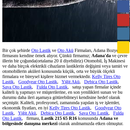
Bir çok şehirde
Oto Lastik
ve
Oto Akü
Firmaları, Adana Bozyel
firmasını kendine örnek alıyor. Çünkü firmamız;
Adana'da
ve çevre
illerin bir çoğunda(ortalama 20 il diyebiliriz) Otomobil, İş Makinesi
ve daha birçok elektrikli cihazların lastiklerin değişimi veya tamiri ve
otomobillerin aküleri konusunda küçük, orta ve büyük ölçekli
firmalara ve bireysel kişilere hizmet vermektedir.
Kelly Tires Oto
Lastik
,
Goodyear Oto Lastik
,
Yiğit Akü
,
Debica Oto Lastik
,
Sava Oto Lastik
,
Fulda Oto Lastik
, satışı yapan firmalar içinde
kaliteli iş yapmayı ve müşterilerine, en son yenilikleri sunan ve bu
durumu daha ileri aşamaya götürebilmeyi kendisine hedef olarak
seçmiştir. Kaliteli, profesyonel, zamanında yapılan iş ve işlemler,
ekonomik fiyatları, en iyi
Kelly Tires Oto Lastik
,
Goodyear Oto
Lastik
,
Yiğit Akü
,
Debica Oto Lastik
,
Sava Oto Lastik
,
Fulda
Oto Lastik
, firması,
Lastik 215 65 R16
konusunda
Adana ve
bölgesinde danışma merkezi
olarak anılmamızda etken olmuştur.