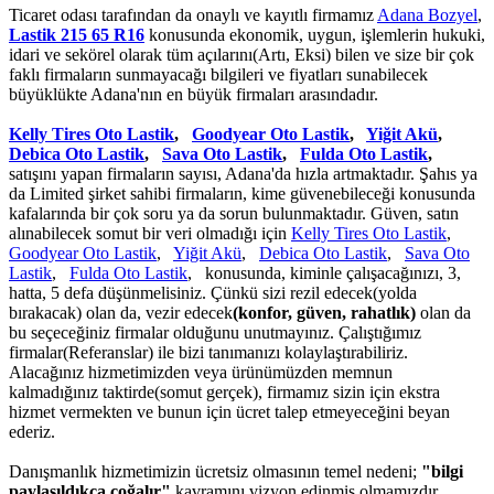
Ticaret odası tarafından da onaylı ve kayıtlı firmamız
Adana Bozyel
,
Lastik 215 65 R16
konusunda ekonomik, uygun, işlemlerin hukuki,
idari ve sekörel olarak tüm açılarını(Artı, Eksi) bilen ve size bir çok
faklı firmaların sunmayacağı bilgileri ve fiyatları sunabilecek
büyüklükte Adana'nın en büyük firmaları arasındadır.
Kelly Tires Oto Lastik
,
Goodyear Oto Lastik
,
Yiğit Akü
,
Debica Oto Lastik
,
Sava Oto Lastik
,
Fulda Oto Lastik
,
satışını yapan firmaların sayısı, Adana'da hızla artmaktadır. Şahıs ya
da Limited şirket sahibi firmaların, kime güvenebileceği konusunda
kafalarında bir çok soru ya da sorun bulunmaktadır. Güven, satın
alınabilecek somut bir veri olmadığı için
Kelly Tires Oto Lastik
,
Goodyear Oto Lastik
,
Yiğit Akü
,
Debica Oto Lastik
,
Sava Oto
Lastik
,
Fulda Oto Lastik
, konusunda, kiminle çalışacağınızı, 3,
hatta, 5 defa düşünmelisiniz. Çünkü sizi rezil edecek(yolda
bırakacak) olan da, vezir edecek
(konfor, güven, rahatlık)
olan da
bu seçeceğiniz firmalar olduğunu unutmayınız. Çalıştığımız
firmalar(Referanslar) ile bizi tanımanızı kolaylaştırabiliriz.
Alacağınız hizmetimizden veya ürünümüzden memnun
kalmadığınız taktirde(somut gerçek), firmamız sizin için ekstra
hizmet vermekten ve bunun için ücret talep etmeyeceğini beyan
ederiz.
Danışmanlık hizmetimizin ücretsiz olmasının temel nedeni;
"bilgi
paylaşıldıkça çoğalır"
kavramını vizyon edinmiş olmamızdır.