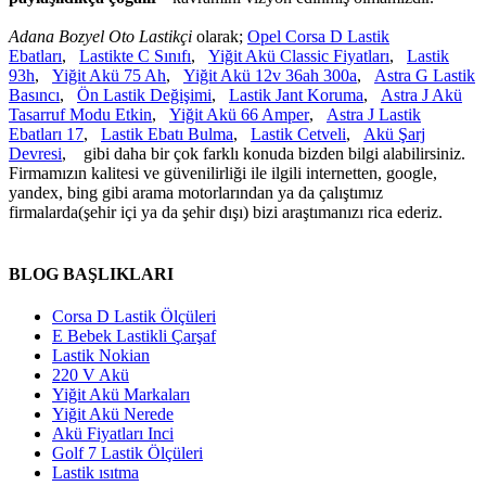
Adana Bozyel Oto Lastikçi
olarak;
Opel Corsa D Lastik
Ebatları
,
Lastikte C Sınıfı
,
Yiğit Akü Classic Fiyatları
,
Lastik
93h
,
Yiğit Akü 75 Ah
,
Yiğit Akü 12v 36ah 300a
,
Astra G Lastik
Basıncı
,
Ön Lastik Değişimi
,
Lastik Jant Koruma
,
Astra J Akü
Tasarruf Modu Etkin
,
Yiğit Akü 66 Amper
,
Astra J Lastik
Ebatları 17
,
Lastik Ebatı Bulma
,
Lastik Cetveli
,
Akü Şarj
Devresi
, gibi daha bir çok farklı konuda bizden bilgi alabilirsiniz.
Firmamızın kalitesi ve güvenilirliği ile ilgili internetten, google,
yandex, bing gibi arama motorlarından ya da çalıştımız
firmalarda(şehir içi ya da şehir dışı) bizi araştımanızı rica ederiz.
BLOG BAŞLIKLARI
Corsa D Lastik Ölçüleri
E Bebek Lastikli Çarşaf
Lastik Nokian
220 V Akü
Yiğit Akü Markaları
Yiğit Akü Nerede
Akü Fiyatları Inci
Golf 7 Lastik Ölçüleri
Lastik ısıtma