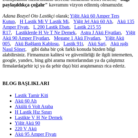
paylaşıldıkça çoğalır"
kavramını vizyon edinmiş olmamızdır.
Adana Bozyel Oto Lastikçi
olarak;
Yiğit Akü 60 Amper Ters
Kutup
,
H Lastik Mi V Lastik Mi
,
Yiğit Jel Akü 60 Ah
,
Akü 135
Amper Fiyatı
,
L 200 Lastik Ebatı
,
Lastik 215 55
R17
,
Lastiklerde H Ve T Ne Demek
,
Astra J Akü Fiyatları
,
Yiğit
Akü 90 Amper Fiyatları
,
Megane 1 Akü Fiyatları
,
Yiğit Akü
005
,
Akü Bağlantı Kablosu
,
Lastik 91t
,
Akü Şarj
,
Akü ışığı
Nasıl Söner
, gibi daha bir çok farklı konuda bizden bilgi
alabilirsiniz. Firmamızın kalitesi ve güvenilirliği ile ilgili internetten,
google, yandex, bing gibi arama motorlarından ya da çalıştımız
firmalarda(şehir içi ya da şehir dışı) bizi araştımanızı rica ederiz.
BLOG BAŞLIKLARI
Lastik Tamir Kiti
Akü 60 Ah
Akülü 6 Volt Araba
H Lastik Hız Sınırı
Lastikte V H Ne Demek
Yiğit Akü 90
220 V Akü
Akü 95 Amper Fiyatı