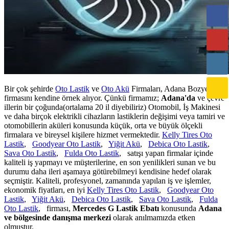
Bir çok şehirde
Oto Lastik
ve
Oto Akü
Firmaları, Adana Bozyel
firmasını kendine örnek alıyor. Çünkü firmamız;
Adana'da
ve çevre
illerin bir çoğunda(ortalama 20 il diyebiliriz) Otomobil, İş Makinesi
ve daha birçok elektrikli cihazların lastiklerin değişimi veya tamiri ve
otomobillerin aküleri konusunda küçük, orta ve büyük ölçekli
firmalara ve bireysel kişilere hizmet vermektedir.
Kelly Tires Oto
Lastik
,
Goodyear Oto Lastik
,
Yiğit Akü
,
Debica Oto Lastik
,
Sava Oto Lastik
,
Fulda Oto Lastik
, satışı yapan firmalar içinde
kaliteli iş yapmayı ve müşterilerine, en son yenilikleri sunan ve bu
durumu daha ileri aşamaya götürebilmeyi kendisine hedef olarak
seçmiştir. Kaliteli, profesyonel, zamanında yapılan iş ve işlemler,
ekonomik fiyatları, en iyi
Kelly Tires Oto Lastik
,
Goodyear Oto
Lastik
,
Yiğit Akü
,
Debica Oto Lastik
,
Sava Oto Lastik
,
Fulda
Oto Lastik
, firması,
Mercedes G Lastik Ebatı
konusunda
Adana
ve bölgesinde danışma merkezi
olarak anılmamızda etken
olmuştur.