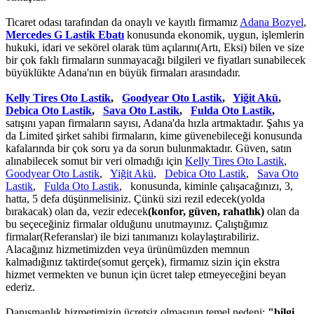
Ticaret odası tarafından da onaylı ve kayıtlı firmamız
Adana Bozyel
,
Mercedes G Lastik Ebatı
konusunda ekonomik, uygun, işlemlerin
hukuki, idari ve sekörel olarak tüm açılarını(Artı, Eksi) bilen ve size
bir çok faklı firmaların sunmayacağı bilgileri ve fiyatları sunabilecek
büyüklükte Adana'nın en büyük firmaları arasındadır.
Kelly Tires Oto Lastik
,
Goodyear Oto Lastik
,
Yiğit Akü
,
Debica Oto Lastik
,
Sava Oto Lastik
,
Fulda Oto Lastik
,
satışını yapan firmaların sayısı, Adana'da hızla artmaktadır. Şahıs ya
da Limited şirket sahibi firmaların, kime güvenebileceği konusunda
kafalarında bir çok soru ya da sorun bulunmaktadır. Güven, satın
alınabilecek somut bir veri olmadığı için
Kelly Tires Oto Lastik
,
Goodyear Oto Lastik
,
Yiğit Akü
,
Debica Oto Lastik
,
Sava Oto
Lastik
,
Fulda Oto Lastik
, konusunda, kiminle çalışacağınızı, 3,
hatta, 5 defa düşünmelisiniz. Çünkü sizi rezil edecek(yolda
bırakacak) olan da, vezir edecek
(konfor, güven, rahatlık)
olan da
bu seçeceğiniz firmalar olduğunu unutmayınız. Çalıştığımız
firmalar(Referanslar) ile bizi tanımanızı kolaylaştırabiliriz.
Alacağınız hizmetimizden veya ürünümüzden memnun
kalmadığınız taktirde(somut gerçek), firmamız sizin için ekstra
hizmet vermekten ve bunun için ücret talep etmeyeceğini beyan
ederiz.
Danışmanlık hizmetimizin ücretsiz olmasının temel nedeni;
"bilgi