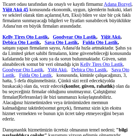
Ticaret odası tarafından da onaylı ve kayıtlı firmamız
Adana Bozyel
,
Yiğit Akü 45
konusunda ekonomik, uygun, işlemlerin hukuki, idari
ve sekörel olarak tüm açılarını(Artı, Eksi) bilen ve size bir çok faklı
firmaların sunmayacağı bilgileri ve fiyatları sunabilecek büyüklükte
Adana'nın en büyük firmaları arasındadır.
Kelly Tires Oto Lastik
,
Goodyear Oto Lastik
,
Yiğit Akü
,
Debica Oto Lastik
,
Sava Oto Lastik
,
Fulda Oto Lastik
,
satışını yapan firmaların sayısı, Adana'da hızla artmaktadır. Şahıs ya
da Limited şirket sahibi firmaların, kime güvenebileceği konusunda
kafalarında bir çok soru ya da sorun bulunmaktadır. Güven, satın
alınabilecek somut bir veri olmadığı için
Kelly Tires Oto Lastik
,
Goodyear Oto Lastik
,
Yiğit Akü
,
Debica Oto Lastik
,
Sava Oto
Lastik
,
Fulda Oto Lastik
, konusunda, kiminle çalışacağınızı, 3,
hatta, 5 defa düşünmelisiniz. Çünkü sizi rezil edecek(yolda
bırakacak) olan da, vezir edecek
(konfor, güven, rahatlık)
olan da
bu seçeceğiniz firmalar olduğunu unutmayınız. Çalıştığımız
firmalar(Referanslar) ile bizi tanımanızı kolaylaştırabiliriz.
Alacağınız hizmetimizden veya ürünümüzden memnun
kalmadığınız taktirde(somut gerçek), firmamız sizin için ekstra
hizmet vermekten ve bunun için ücret talep etmeyeceğini beyan
ederiz.
Danışmanlık hizmetimizin ücretsiz olmasının temel nedeni;
"bilgi
paylaşıldıkça çoğalır"
kavramını vizyon edinmiş olmamızdır.