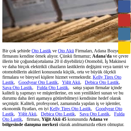
Bir çok şehirde
Oto Lastik
ve
Oto Akü
Firmaları, Adana Bozyel
firmasını kendine örnek alıyor. Çünkü firmamız;
Adana'da
ve çevre
illerin bir çoğunda(ortalama 20 il diyebiliriz) Otomobil, İş Makinesi
ve daha birçok elektrikli cihazların lastiklerin değişimi veya tamiri ve
otomobillerin aküleri konusunda küçük, orta ve büyük ölçekli
firmalara ve bireysel kişilere hizmet vermektedir.
Kelly Tires Oto
Lastik
,
Goodyear Oto Lastik
,
Yiğit Akü
,
Debica Oto Lastik
,
Sava Oto Lastik
,
Fulda Oto Lastik
, satışı yapan firmalar içinde
kaliteli iş yapmayı ve müşterilerine, en son yenilikleri sunan ve bu
durumu daha ileri aşamaya götürebilmeyi kendisine hedef olarak
seçmiştir. Kaliteli, profesyonel, zamanında yapılan iş ve işlemler,
ekonomik fiyatları, en iyi
Kelly Tires Oto Lastik
,
Goodyear Oto
Lastik
,
Yiğit Akü
,
Debica Oto Lastik
,
Sava Oto Lastik
,
Fulda
Oto Lastik
, firması,
Yiğit Akü 45
konusunda
Adana ve
bölgesinde danışma merkezi
olarak anılmamızda etken olmuştur.