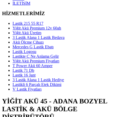
İLETİŞİM
HİZMETLERİMİZ
Lastik 215 55 R17
Yiğit Akü Premium 12v 60ah
Yiğit Akü Üretim
3 Lastik Alana 1 Lastik Bedava
Akü Ölçme Cihazı
Mercedes G Lastik Ebatı
Lastik Logosu
Lastikte C Ne Anlama Gelir
Yiğit Akü Premium Fiyatları
T Power Akü 60 Amper
Lastik 71 Db
Lastik 16 Jant
3 Lastik Alana 1 Lastik Hediye
Lastikli 6 Parçalı Etek Dikimi
V Lastik Fiyatları
YIĞIT AKÜ 45 - ADANA BOZYEL
LASTIK & AKÜ BÖLGE
DISTRIBÜTÖRÜ