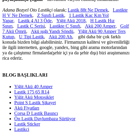
Adana Bozyel Oto Lastikçi
olarak;
Lastik 88t Ne Demek
,
Lastikte
H V Ne Demek
,
Z Sınıfı Lastik
,
1 Lastik Kaç Km Yol
Yapar
,
Lastik 4 Al 3 Öde
,
Yiğit Akü 2018
,
H Lastik Hız
Sınırı
,
Lastik C Serisi
,
Lastikte C Sınıfı
,
Akü 200 Amper
,
Golf
7 Akü Ömrü
,
Akü ışığı Yandı Söndü
,
Yiğit Akü 90 Amper Ters
Kutup
,
U Tipi Lastik
,
Akü 200 Ah
, gibi daha bir çok farklı
konuda bizden bilgi alabilirsiniz. Firmamızın kalitesi ve güvenilirliği
ile ilgili internetten, google, yandex, bing gibi arama motorlarından
ya da çalıştımız firmalarda(şehir içi ya da şehir dışı) bizi araştımanızı
rica ederiz.
BLOG BAŞLIKLARI
Yiğit Akü 40 Amper
Lastik 175 65 R14
Yiğit Akü Motosiklet
Point S Lastik Şikayet
Akü Fiyatları
Corsa D Lastik Basıncı
Ön Lastik Davlumbaza Sürtüyor
Lastik Sticker
Lastikçi